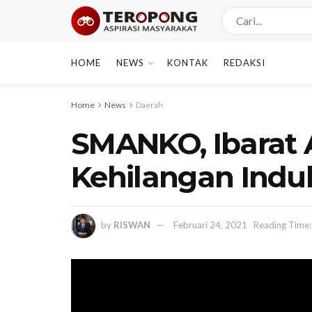
HOME
NEWS
KONTAK
REDAKSI
Home
News
Daerah
SMANKO, Ibarat
Kehilangan Indu
by
RISWAN
Februari 24, 2021
Reading Time: