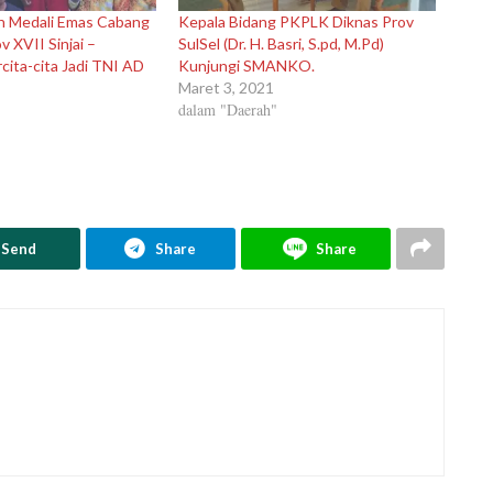
ih Medali Emas Cabang
Kepala Bidang PKPLK Diknas Prov
 XVII Sinjai –
SulSel (Dr. H. Basri, S.pd, M.Pd)
ita-cita Jadi TNI AD
Kunjungi SMANKO.
Maret 3, 2021
dalam "Daerah"
Send
Share
Share