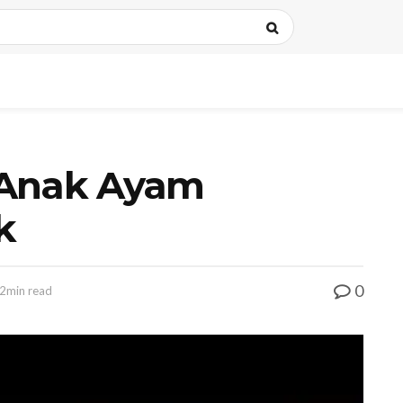
 Anak Ayam
k
0
2min read