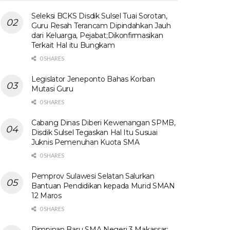
Seleksi BCKS Disdik Sulsel Tuai Sorotan,
Guru Resah Terancam Dipindahkan Jauh
dari Keluarga, Pejabat;Dikonfirmasikan
Terkait Hal itu Bungkam
0 SHARES
Legislator Jeneponto Bahas Korban
Mutasi Guru
0 SHARES
Cabang Dinas Diberi Kewenangan SPMB,
Disdik Sulsel Tegaskan Hal Itu Susuai
Juknis Pemenuhan Kuota SMA
0 SHARES
Pemprov Sulawesi Selatan Salurkan
Bantuan Pendidikan kepada Murid SMAN
12 Maros
0 SHARES
Pimpinan Baru SMA Negeri 3 Makassar: