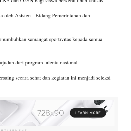
, LKS dan O2SN bagi siswa berkebutuhan khusus.
ka oleh Asisten I Bidang Pemerintahan dan
menumbuhkan semangat sportivitas kepada semua
judan dari program talenta nasional.
saing secara sehat dan kegiatan ini menjadi seleksi
ERTISEMENT