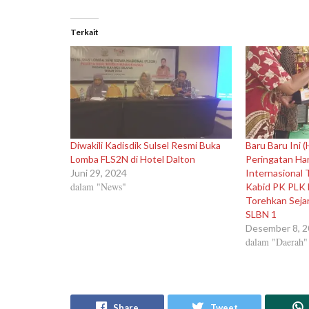
Terkait
Diwakili Kadisdik Sulsel Resmi Buka
Baru Baru Ini 
Lomba FLS2N di Hotel Dalton
Peringatan Hari
Juni 29, 2024
Internasional 
dalam "News"
Kabid PK PLK 
Torehkan Sejar
SLBN 1
Desember 8, 
dalam "Daerah"
Share
Tweet