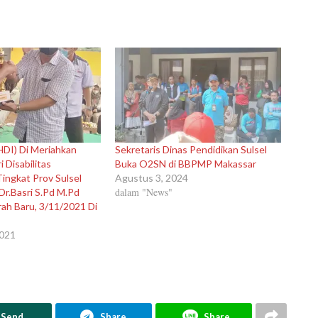
(HDI) Di Meriahkan
Sekretaris Dinas Pendidikan Sulsel
 Disabilitas
Buka O2SN di BBPMP Makassar
Tingkat Prov Sulsel
Agustus 3, 2024
dalam "News"
Dr.Basri S.Pd M.Pd
ah Baru, 3/11/2021 Di
2021
Send
Share
Share