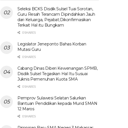
Seleksi BCKS Disdik Sulsel Tuai Sorotan,
Guru Resah Terancam Dipindahkan Jauh
dari Keluarga, Pejabat;Dikonfirmasikan
Terkait Hal itu Bungkam
0 SHARES
Legislator Jeneponto Bahas Korban
Mutasi Guru
0 SHARES
Cabang Dinas Diberi Kewenangan SPMB,
Disdik Sulsel Tegaskan Hal Itu Susuai
Juknis Pemenuhan Kuota SMA
0 SHARES
Pemprov Sulawesi Selatan Salurkan
Bantuan Pendidikan kepada Murid SMAN
12 Maros
0 SHARES
Pimpinan Baru SMA Negeri 3 Makassar: