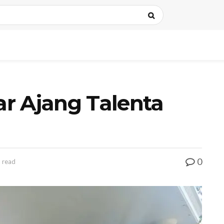
lar Ajang Talenta
0
 read