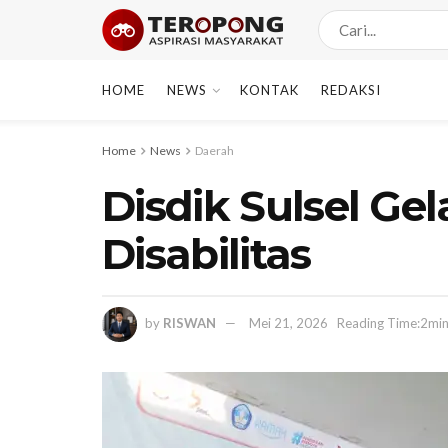
HOME
NEWS
KONTAK
REDAKSI
Home
News
Daerah
Disdik Sulsel Ge
Disabilitas
by
RISWAN
Mei 21, 2026
Reading Time:2min