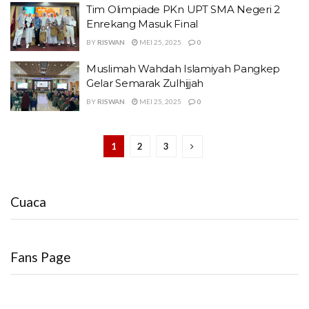
Tim Olimpiade PKn UPT SMA Negeri 2
Enrekang Masuk Final
BY
RISWAN
MEI 25, 2025
0
Muslimah Wahdah Islamiyah Pangkep
Gelar Semarak Zulhijjah
BY
RISWAN
MEI 25, 2025
0
1
2
3
Cuaca
Fans Page