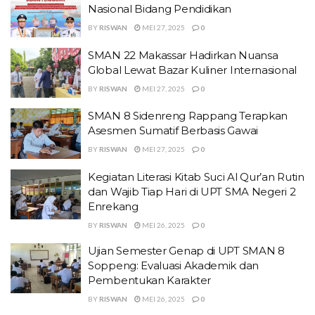
Nasional Bidang Pendidikan
BY
RISWAN
MEI 27, 2025
0
SMAN 22 Makassar Hadirkan Nuansa
Global Lewat Bazar Kuliner Internasional
BY
RISWAN
MEI 27, 2025
0
SMAN 8 Sidenreng Rappang Terapkan
Asesmen Sumatif Berbasis Gawai
BY
RISWAN
MEI 27, 2025
0
Kegiatan Literasi Kitab Suci Al Qur’an Rutin
dan Wajib Tiap Hari di UPT SMA Negeri 2
Enrekang
BY
RISWAN
MEI 26, 2025
0
Ujian Semester Genap di UPT SMAN 8
Soppeng: Evaluasi Akademik dan
Pembentukan Karakter
BY
RISWAN
MEI 26, 2025
0