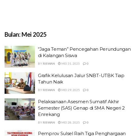
Bulan:
Mei 2025
“Jaga Teman” Pencegahan Perundungan
di Kalangan Siswa
BY
RISWAN
MEI 31, 2025
0
Grafik Kelulusan Jalur SNBT-UTBK Tiap
Tahun Naik
BY
RISWAN
MEI 29, 2025
0
Pelaksanaan Asesmen Sumatif Akhir
Semester (SAS) Genap di SMA Negeri 2
Enrekang
BY
RISWAN
MEI 28, 2025
0
Pemprov Sulsel Raih Tiga Penghargaan