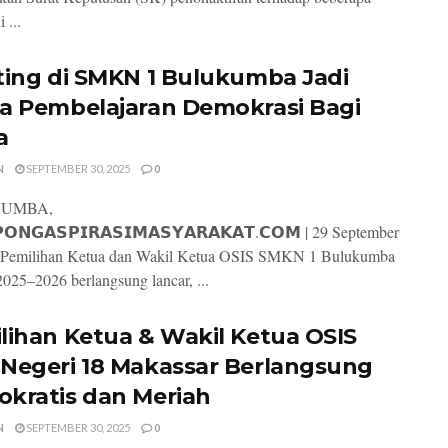
 ...
ting di SMKN 1 Bulukumba Jadi
a Pembelajaran Demokrasi Bagi
a
N
SEPTEMBER 30, 2025
0
UMBA,
𝗢𝗡𝗚𝗔𝗦𝗣𝗜𝗥𝗔𝗦𝗜𝗠𝗔𝗦𝗬𝗔𝗥𝗔𝗞𝗔𝗧.𝗖𝗢𝗠 | 29 September
Pemilihan Ketua dan Wakil Ketua OSIS SMKN 1 Bulukumba
2025–2026 berlangsung lancar, ...
lihan Ketua & Wakil Ketua OSIS
Negeri 18 Makassar Berlangsung
kratis dan Meriah
N
SEPTEMBER 30, 2025
0