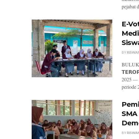
pejabat di
E-Vo
Medi
Sisw
BY
RISWA
BULUK
𝗧𝗘𝗥𝗢
2025 — 
periode 
Pemi
SMA 
Demo
BY
RISWA