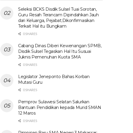
Seleksi BCKS Disdik Sulsel Tuai Sorotan,
Guru Resah Terancam Dipindahkan Jauh
dari Keluarga, Pejabat;Dikonfirmasikan
Terkait Hal itu Bungkam
0 SHARES
Cabang Dinas Diberi Kewenangan SPMB,
Disdik Sulsel Tegaskan Hal Itu Susuai
Juknis Pemenuhan Kuota SMA
0 SHARES
Legislator Jeneponto Bahas Korban
Mutasi Guru
0 SHARES
Pemprov Sulawesi Selatan Salurkan
Bantuan Pendidikan kepada Murid SMAN
12 Maros
0 SHARES
Pimpinan Baru SMA Negeri 3 Makassar: