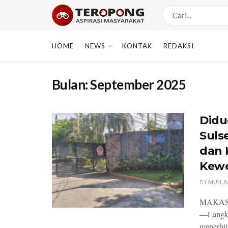
HOME
NEWS
KONTAK
REDAKSI
Bulan:
September 2025
Didu
Suls
dan 
Kew
BY
MUH. 
MAKASSAR
—Langkah
menerbit