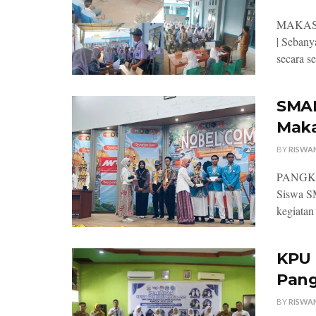
MAKASSAR
| Seban
secara s
SMAN
Maka
BY
RISWA
PANGKEP,
Siswa S
kegiatan 
KPU 
Pang
BY
RISWA