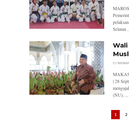
MAROS, 
Pemerint
pelaksan
Selatan .
Wali
Musl
BY
RISWA
MAKASSAR
| 28 Sep
mengaja
(NU), ...
1
2