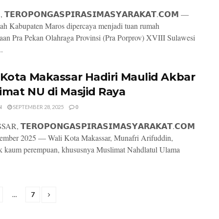
𝗘𝗥𝗢𝗣𝗢𝗡𝗚𝗔𝗦𝗣𝗜𝗥𝗔𝗦𝗜𝗠𝗔𝗦𝗬𝗔𝗥𝗔𝗞𝗔𝗧.𝗖𝗢𝗠 —
ah Kabupaten Maros dipercaya menjadi tuan rumah
aan Pra Pekan Olahraga Provinsi (Pra Porprov) XVIII Sulawesi
..
 Kota Makassar Hadiri Maulid Akbar
imat NU di Masjid Raya
N
SEPTEMBER 28, 2025
0
, 𝗧𝗘𝗥𝗢𝗣𝗢𝗡𝗚𝗔𝗦𝗣𝗜𝗥𝗔𝗦𝗜𝗠𝗔𝗦𝗬𝗔𝗥𝗔𝗞𝗔𝗧.𝗖𝗢𝗠
tember 2025 — Wali Kota Makassar, Munafri Arifuddin,
k kaum perempuan, khususnya Muslimat Nahdlatul Ulama
…
7