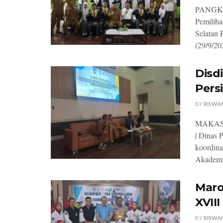
PANGKEP,
Pemilih
Selatan 
(29/9/202
Disd
Pers
BY
RISWA
MAKASSAR
| Dinas 
koordina
Akademik
Maro
XVII
BY
RISWA