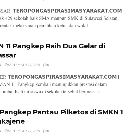
, 𝗧𝗘𝗥𝗢𝗣𝗢𝗡𝗚𝗔𝗦𝗣𝗜𝗥𝗔𝗦𝗜𝗠𝗔𝗦𝗬𝗔𝗥𝗔𝗞𝗔𝗧.𝗖𝗢𝗠
yak 429 sekolah baik SMA maupun SMK di Sulawesi Selatan,
erentak melaksanan pemilihan ketua dan wakil ...
 11 Pangkep Raih Dua Gelar di
ssar
N
SEPTEMBER 29, 2025
0
 𝗧𝗘𝗥𝗢𝗣𝗢𝗡𝗚𝗔𝗦𝗣𝗜𝗥𝗔𝗦𝗜𝗠𝗔𝗦𝗬𝗔𝗥𝗔𝗞𝗔𝗧.𝗖𝗢𝗠 |
MAN 11 Pangkep kembali menunjukkan prestasi dalam
lomba. Kali ini siswa di sekolah tersebut berprestasi ...
Pangkep Pantau Pilketos di SMKN 1
kajene
N
SEPTEMBER 29, 2025
0