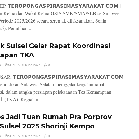
 𝗧𝗘𝗥𝗢𝗣𝗢𝗡𝗚𝗔𝗦𝗣𝗜𝗥𝗔𝗦𝗜𝗠𝗔𝗦𝗬𝗔𝗥𝗔𝗞𝗔𝗧.𝗖𝗢𝗠 |
an Ketua dan Wakil Ketua OSIS SMK/SMA/SLB se-Sulawesi
Periode 2025/2026 secara serentak dilaksanakan, Senin
5). Pemilihan ...
ik Sulsel Gelar Rapat Koordinasi
iapan TKA
N
SEPTEMBER 29, 2025
0
, 𝗧𝗘𝗥𝗢𝗣𝗢𝗡𝗚𝗔𝗦𝗣𝗜𝗥𝗔𝗦𝗜𝗠𝗔𝗦𝗬𝗔𝗥𝗔𝗞𝗔𝗧.𝗖𝗢𝗠
Pendidikan Sulawesi Selatan menggelar kegiatan rapat
si, dalam rangka persiapan pelaksanaan Tes Kemampuan
 (TKA). Kegiatan ...
s Jadi Tuan Rumah Pra Porprov
I Sulsel 2025 Shorinji Kempo
N
SEPTEMBER 29, 2025
0