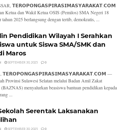
, 𝗧𝗘𝗥𝗢𝗣𝗢𝗡𝗚𝗔𝗦𝗣𝗜𝗥𝗔𝗦𝗜𝗠𝗔𝗦𝗬𝗔𝗥𝗔𝗞𝗔𝗧.𝗖𝗢𝗠
han Ketua dan Wakil Ketua OSIS (Pemilos) SMA Negeri 18
 tahun 2025 berlangsung dengan tertib, demokratis, ...
in Pendidikan Wilayah I Serahkan
iswa untuk Siswa SMA/SMK dan
di Maros
N
SEPTEMBER 30, 2025
0
𝗘𝗥𝗢𝗣𝗢𝗡𝗚𝗔𝗦𝗣𝗜𝗥𝗔𝗦𝗜𝗠𝗔𝗦𝗬𝗔𝗥𝗔𝗞𝗔𝗧.𝗖𝗢𝗠 —
ah Provinsi Sulawesi Selatan melalui Badan Amil Zakat
l (BAZNAS) menyalurkan beasiswa bantuan pendidikan kepada
ang ...
Sekolah Serentak Laksanakan
lihan
N
SEPTEMBER 30, 2025
0