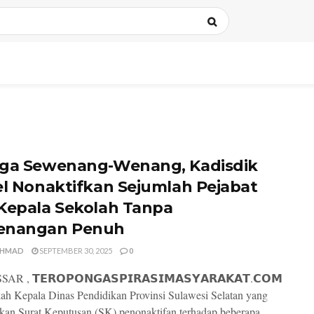
ga Sewenang-Wenang, Kadisdik
el Nonaktifkan Sejumlah Pejabat
Kepala Sekolah Tanpa
enangan Penuh
AHMAD
SEPTEMBER 30, 2025
0
 , 𝗧𝗘𝗥𝗢𝗣𝗢𝗡𝗚𝗔𝗦𝗣𝗜𝗥𝗔𝗦𝗜𝗠𝗔𝗦𝗬𝗔𝗥𝗔𝗞𝗔𝗧.𝗖𝗢𝗠
 Kepala Dinas Pendidikan Provinsi Sulawesi Selatan yang
kan Surat Keputusan (SK) penonaktifan terhadap beberapa