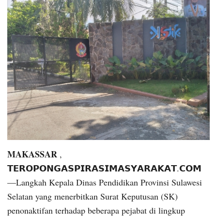
MAKASSAR
,
𝗧𝗘𝗥𝗢𝗣𝗢𝗡𝗚𝗔𝗦𝗣𝗜𝗥𝗔𝗦𝗜𝗠𝗔𝗦𝗬𝗔𝗥𝗔𝗞𝗔𝗧.𝗖𝗢𝗠
—Langkah Kepala Dinas Pendidikan Provinsi Sulawesi
Selatan yang menerbitkan Surat Keputusan (SK)
penonaktifan terhadap beberapa pejabat di lingkup