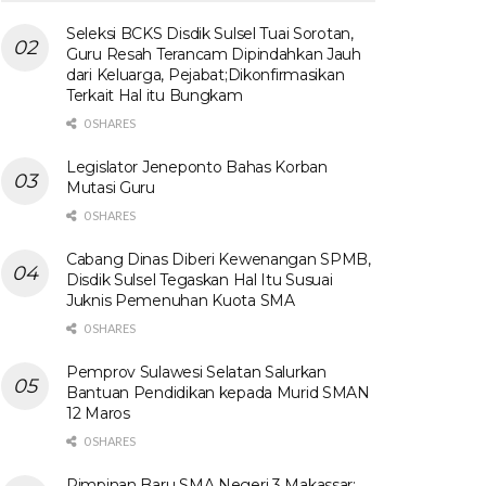
Seleksi BCKS Disdik Sulsel Tuai Sorotan,
Guru Resah Terancam Dipindahkan Jauh
dari Keluarga, Pejabat;Dikonfirmasikan
Terkait Hal itu Bungkam
0 SHARES
Legislator Jeneponto Bahas Korban
Mutasi Guru
0 SHARES
Cabang Dinas Diberi Kewenangan SPMB,
Disdik Sulsel Tegaskan Hal Itu Susuai
Juknis Pemenuhan Kuota SMA
0 SHARES
Pemprov Sulawesi Selatan Salurkan
Bantuan Pendidikan kepada Murid SMAN
12 Maros
0 SHARES
Pimpinan Baru SMA Negeri 3 Makassar: