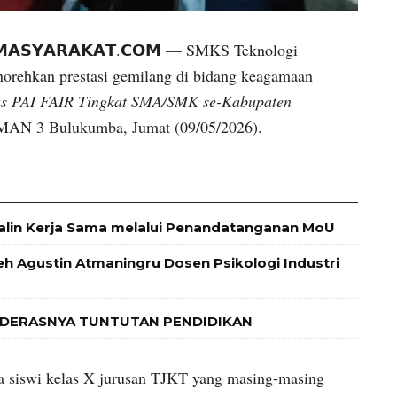
𝗜𝗠𝗔𝗦𝗬𝗔𝗥𝗔𝗞𝗔𝗧.𝗖𝗢𝗠 — SMKS Teknologi
rehkan prestasi gemilang di bidang keagamaan
as PAI FAIR Tingkat SMA/SMK se-Kabupaten
SMAN 3 Bulukumba, Jumat (09/05/2026).
alin Kerja Sama melalui Penandatanganan MoU
leh Agustin Atmaningru Dosen Psikologi Industri
 DERASNYA TUNTUTAN PENDIDIKAN
dua siswi kelas X jurusan TJKT yang masing-masing