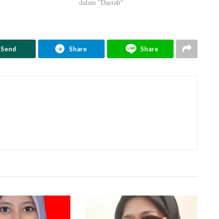
dalam "Daerah"
Send
Share
Share