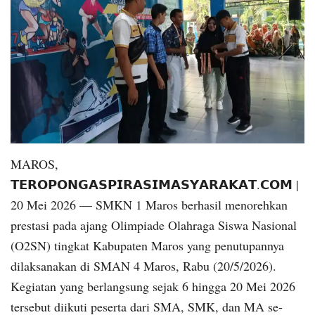
MAROS,
𝗧𝗘𝗥𝗢𝗣𝗢𝗡𝗚𝗔𝗦𝗣𝗜𝗥𝗔𝗦𝗜𝗠𝗔𝗦𝗬𝗔𝗥𝗔𝗞𝗔𝗧.𝗖𝗢𝗠 |
20 Mei 2026 — SMKN 1 Maros berhasil menorehkan
prestasi pada ajang Olimpiade Olahraga Siswa Nasional
(O2SN) tingkat Kabupaten Maros yang penutupannya
dilaksanakan di SMAN 4 Maros, Rabu (20/5/2026).
Kegiatan yang berlangsung sejak 6 hingga 20 Mei 2026
tersebut diikuti peserta dari SMA, SMK, dan MA se-