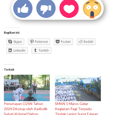
Bagikan ini:
Skype
Pinterest
Pocket
Reddit
LinkedIn
Tumblr
Terkait
Penutupan O2SN Tahun
SMKN 1 Maros Gelar
2024 Ditutup oleh Kadisdik
Kegiatan Pagi Terpadu
Sulsel di Hotel Dalton
Tindak Lanjut Surat Edaran