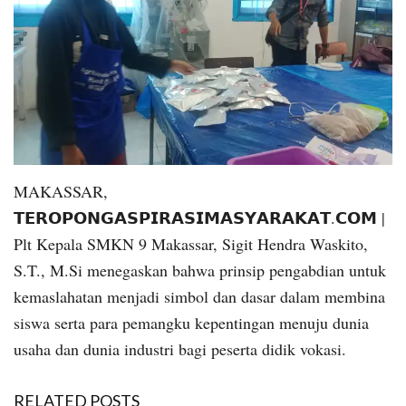
MAKASSAR,
𝗧𝗘𝗥𝗢𝗣𝗢𝗡𝗚𝗔𝗦𝗣𝗜𝗥𝗔𝗦𝗜𝗠𝗔𝗦𝗬𝗔𝗥𝗔𝗞𝗔𝗧.𝗖𝗢𝗠 |
Plt Kepala SMKN 9 Makassar, Sigit Hendra Waskito,
S.T., M.Si menegaskan bahwa prinsip pengabdian untuk
kemaslahatan menjadi simbol dan dasar dalam membina
siswa serta para pemangku kepentingan menuju dunia
usaha dan dunia industri bagi peserta didik vokasi.
RELATED POSTS