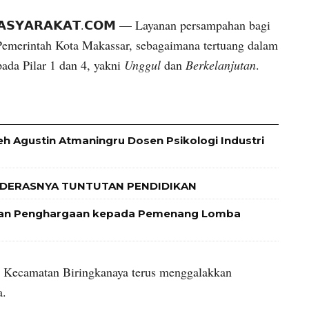
𝗠𝗔𝗦𝗬𝗔𝗥𝗔𝗞𝗔𝗧.𝗖𝗢𝗠 — Layanan persampahan bagi
 Pemerintah Kota Makassar, sebagaimana tertuang dalam
ada Pilar 1 dan 4, yakni
Unggul
dan
Berkelanjutan
.
leh Agustin Atmaningru Dosen Psikologi Industri
 DERASNYA TUNTUTAN PENDIDIKAN
 dan Penghargaan kepada Pemenang Lomba
h Kecamatan Biringkanaya terus menggalakkan
a.