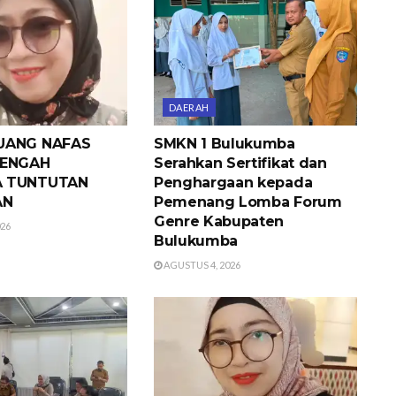
DAERAH
UANG NAFAS
SMKN 1 Bulukumba
TENGAH
Serahkan Sertifikat dan
A TUNTUTAN
Penghargaan kepada
AN
Pemenang Lomba Forum
Genre Kabupaten
026
Bulukumba
AGUSTUS 4, 2026