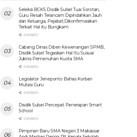
Seleksi BCKS Disdik Sulsel Tuai Sorotan,
Guru Resah Terancam Dipindahkan Jauh
dari Keluarga, Pejabat;Dikonfirmasikan
Terkait Hal itu Bungkam
0 SHARES
Cabang Dinas Diberi Kewenangan SPMB,
Disdik Sulsel Tegaskan Hal Itu Susuai
Juknis Pemenuhan Kuota SMA
0 SHARES
Legislator Jeneponto Bahas Korban
Mutasi Guru
0 SHARES
Disdik Sulsel Percepat Penerapan Smart
School
0 SHARES
Pimpinan Baru SMA Negeri 3 Makassar:
Andi Mashari Resmi Plt Kepala Sekolah