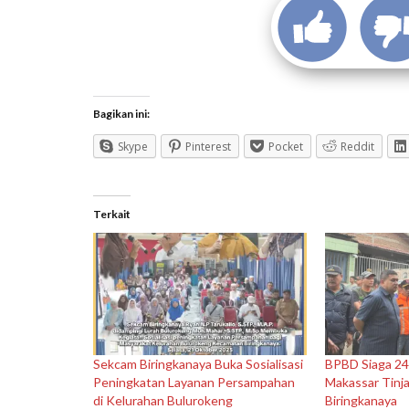
Bagikan ini:
Skype
Pinterest
Pocket
Reddit
Terkait
Sekcam Biringkanaya Buka Sosialisasi
BPBD Siaga 24
Peningkatan Layanan Persampahan
Makassar Tinja
di Kelurahan Bulurokeng
Biringkanaya