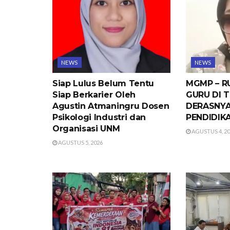
NEWS
NEWS
Siap Lulus Belum Tentu
MGMP – R
Siap Berkarier Oleh
GURU DI 
Agustin Atmaningru Dosen
DERASNY
Psikologi Industri dan
PENDIDIK
Organisasi UNM
AGUSTUS 4, 2
AGUSTUS 5, 2026