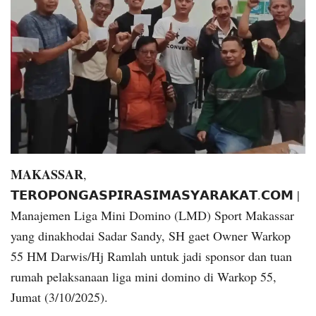
MAKASSAR
,
𝗧𝗘𝗥𝗢𝗣𝗢𝗡𝗚𝗔𝗦𝗣𝗜𝗥𝗔𝗦𝗜𝗠𝗔𝗦𝗬𝗔𝗥𝗔𝗞𝗔𝗧.𝗖𝗢𝗠 |
Manajemen Liga Mini Domino (LMD) Sport Makassar
yang dinakhodai Sadar Sandy, SH gaet Owner Warkop
55 HM Darwis/Hj Ramlah untuk jadi sponsor dan tuan
rumah pelaksanaan liga mini domino di Warkop 55,
Jumat (3/10/2025).