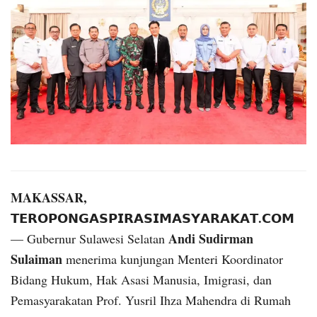
MAKASSAR,
𝗧𝗘𝗥𝗢𝗣𝗢𝗡𝗚𝗔𝗦𝗣𝗜𝗥𝗔𝗦𝗜𝗠𝗔𝗦𝗬𝗔𝗥𝗔𝗞𝗔𝗧.𝗖𝗢𝗠
Andi Sudirman
— Gubernur Sulawesi Selatan
Sulaiman
menerima kunjungan Menteri Koordinator
Bidang Hukum, Hak Asasi Manusia, Imigrasi, dan
Pemasyarakatan Prof. Yusril Ihza Mahendra di Rumah