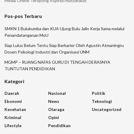
Media Online Teropong Aspirasi masyarakat
Pos-pos Terbaru
SMKN 1 Bulukumba dan KUA Ujung Bulu Jalin Kerja Sama melalui
Penandatanganan MoU
Siap Lulus Belum Tentu Siap Berkarier Oleh Agustin Atmaningru
Dosen Psikologi Industri dan Organisasi UNM
MGMP – RUANG NAFAS GURU DI TENGAH DERASNYA
TUNTUTAN PENDIDIKAN
Kategori
Daerah
Nasional
Politik
Ekonomi
News
Teknologi
Kesehatan
Olaraga
Uncategorized
Kriminal
Opini
Lifestyle
Pendidikan