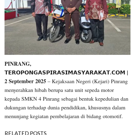
PINRANG,
𝗧𝗘𝗥𝗢𝗣𝗢𝗡𝗚𝗔𝗦𝗣𝗜𝗥𝗔𝗦𝗜𝗠𝗔𝗦𝗬𝗔𝗥𝗔𝗞𝗔𝗧.𝗖𝗢𝗠 |
2 September 2025
– Kejaksaan Negeri (Kejari) Pinrang
menyerahkan hibah berupa satu unit sepeda motor
kepada SMKN 4 Pinrang sebagai bentuk kepedulian dan
dukungan terhadap dunia pendidikan, khususnya dalam
menunjang kegiatan pembelajaran di bidang otomotif.
RELATED POSTS