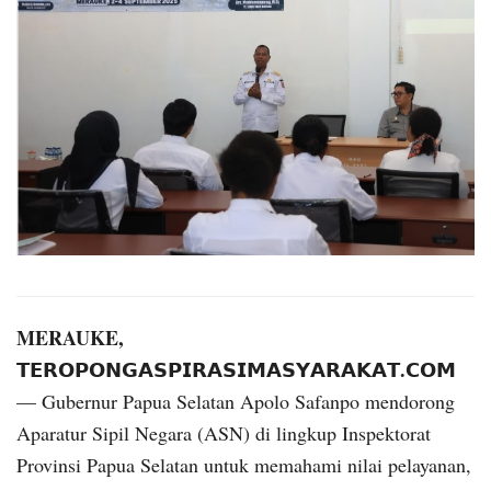
MERAUKE,
𝗧𝗘𝗥𝗢𝗣𝗢𝗡𝗚𝗔𝗦𝗣𝗜𝗥𝗔𝗦𝗜𝗠𝗔𝗦𝗬𝗔𝗥𝗔𝗞𝗔𝗧.𝗖𝗢𝗠
— Gubernur Papua Selatan Apolo Safanpo mendorong
Aparatur Sipil Negara (ASN) di lingkup Inspektorat
Provinsi Papua Selatan untuk memahami nilai pelayanan,