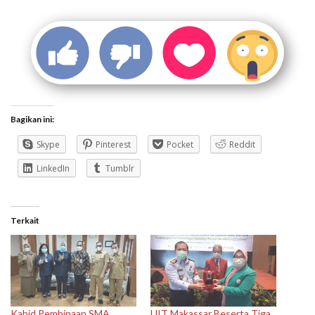
Bagikan ini:
Skype
Pinterest
Pocket
Reddit
LinkedIn
Tumblr
Terkait
Kabid Pembinaan SMA
UIT Makassar Beserta Tiga