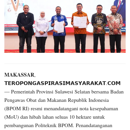
MAKASSAR
,
𝗧𝗘𝗥𝗢𝗣𝗢𝗡𝗚𝗔𝗦𝗣𝗜𝗥𝗔𝗦𝗜𝗠𝗔𝗦𝗬𝗔𝗥𝗔𝗞𝗔𝗧.𝗖𝗢𝗠
— Pemerintah Provinsi Sulawesi Selatan bersama Badan
Pengawas Obat dan Makanan Republik Indonesia
(BPOM RI) resmi menandatangani nota kesepahaman
(MoU) dan hibah lahan seluas 10 hektare untuk
pembangunan Politeknik BPOM. Penandatanganan