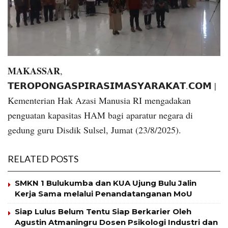
MAKASSAR
,
𝗧𝗘𝗥𝗢𝗣𝗢𝗡𝗚𝗔𝗦𝗣𝗜𝗥𝗔𝗦𝗜𝗠𝗔𝗦𝗬𝗔𝗥𝗔𝗞𝗔𝗧.𝗖𝗢𝗠 |
Kementerian Hak Azasi Manusia RI mengadakan
penguatan kapasitas HAM bagi aparatur negara di
gedung guru Disdik Sulsel, Jumat (23/8/2025).
RELATED POSTS
SMKN 1 Bulukumba dan KUA Ujung Bulu Jalin
Kerja Sama melalui Penandatanganan MoU
Siap Lulus Belum Tentu Siap Berkarier Oleh
Agustin Atmaningru Dosen Psikologi Industri dan