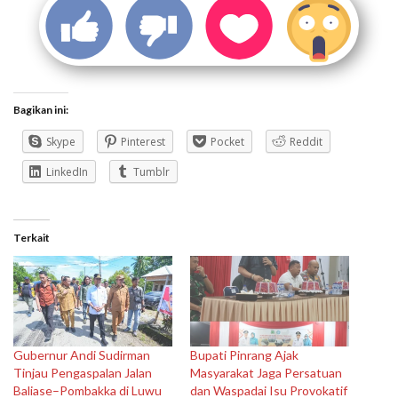
Bagikan ini:
Skype
Pinterest
Pocket
Reddit
LinkedIn
Tumblr
Terkait
Gubernur Andi Sudirman
Bupati Pinrang Ajak
Tinjau Pengaspalan Jalan
Masyarakat Jaga Persatuan
Baliase–Pombakka di Luwu
dan Waspadai Isu Provokatif