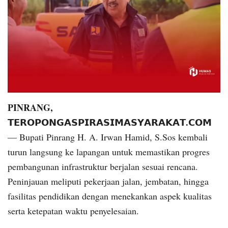
PINRANG,
𝗧𝗘𝗥𝗢𝗣𝗢𝗡𝗚𝗔𝗦𝗣𝗜𝗥𝗔𝗦𝗜𝗠𝗔𝗦𝗬𝗔𝗥𝗔𝗞𝗔𝗧.𝗖𝗢𝗠
— Bupati Pinrang H. A. Irwan Hamid, S.Sos kembali
turun langsung ke lapangan untuk memastikan progres
pembangunan infrastruktur berjalan sesuai rencana.
Peninjauan meliputi pekerjaan jalan, jembatan, hingga
fasilitas pendidikan dengan menekankan aspek kualitas
serta ketepatan waktu penyelesaian.