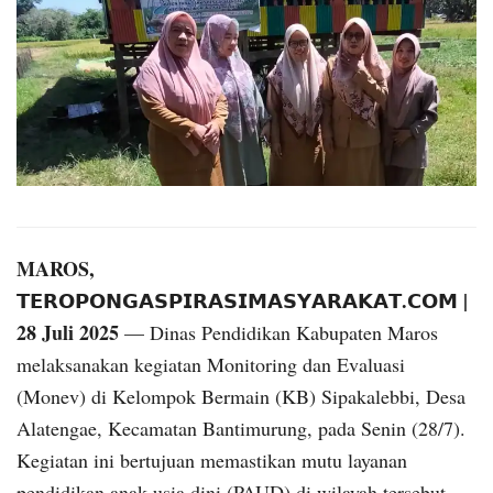
MAROS,
𝗧𝗘𝗥𝗢𝗣𝗢𝗡𝗚𝗔𝗦𝗣𝗜𝗥𝗔𝗦𝗜𝗠𝗔𝗦𝗬𝗔𝗥𝗔𝗞𝗔𝗧.𝗖𝗢𝗠 |
28 Juli 2025
— Dinas Pendidikan Kabupaten Maros
melaksanakan kegiatan Monitoring dan Evaluasi
(Monev) di Kelompok Bermain (KB) Sipakalebbi, Desa
Alatengae, Kecamatan Bantimurung, pada Senin (28/7).
Kegiatan ini bertujuan memastikan mutu layanan
pendidikan anak usia dini (PAUD) di wilayah tersebut.