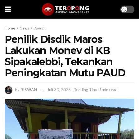
Home
News
Daerah
Penilik Disdik Maros
Lakukan Monev di KB
Sipakalebbi, Tekankan
Peningkatan Mutu PAUD
by
RISWAN
Juli 30, 2025
Reading Time:1min read