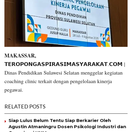
MAKASSAR,
𝗧𝗘𝗥𝗢𝗣𝗢𝗡𝗚𝗔𝗦𝗣𝗜𝗥𝗔𝗦𝗜𝗠𝗔𝗦𝗬𝗔𝗥𝗔𝗞𝗔𝗧.𝗖𝗢𝗠 |
Dinas Pendidikan Sulawesi Selatan menggelar kegiatan
coaching clinic terkait dengan pengelolaan kinerja
pegawai.
RELATED POSTS
Siap Lulus Belum Tentu Siap Berkarier Oleh
Agustin Atmaningru Dosen Psikologi Industri dan