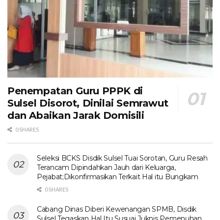
Penempatan Guru PPPK di
Sulsel Disorot, Dinilai Semrawut
dan Abaikan Jarak Domisili
0 SHARES
Seleksi BCKS Disdik Sulsel Tuai Sorotan, Guru Resah
Terancam Dipindahkan Jauh dari Keluarga,
Pejabat;Dikonfirmasikan Terkait Hal itu Bungkam
0 SHARES
Cabang Dinas Diberi Kewenangan SPMB, Disdik
Sulsel Tegaskan Hal Itu Susuai Juknis Pemenuhan