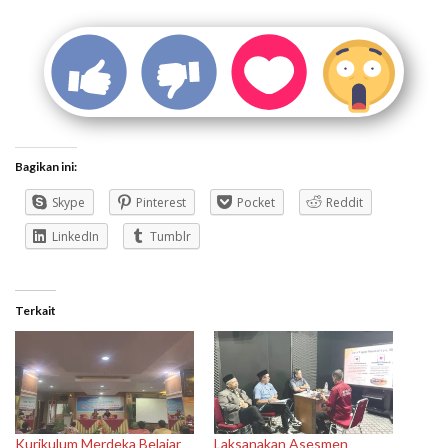
Bagikan ini:
Skype
Pinterest
Pocket
Reddit
LinkedIn
Tumblr
Terkait
Kurikulum Merdeka Belajar
Laksanakan Asesmen