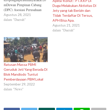
Aplita-Konut : PT.KKP Di
mDewan Pimpinan Cabang
Duga Melakukan Aktivitas Di
(DPC) Asosiasi Perusahaan
Jety yang tak Berizin dan
Bongkar Muat Indonesia
Agustus 28, 2021
Tidak Terdaftar Di Tersus,
(APBMI) Konawe Utara
dalam "Daerah"
APH Bisa Apa.
memberikan ruang bagi
Agustus 21, 2021
masyarakat Kecamatan Motui,
dalam "Daerah"
untuk bekerja diatas kapal
dalam proses pembongkaran.
Penegasan itu disampaikan
Ketua DPC APBMI Konut,
Alfian Tajuddin, Sabtu,
(28/8/2021). "Permintaan
untuk diakomodir masyarakat
Ratusan Massa PBMI
Motui dalam bekerja…
Geruduk Jeti Yang Berada Di
Blok Mandiodo Tuntut
Pemberdayaan PBM Lokal
September 29, 2022
dalam "News"