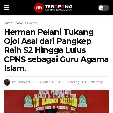
Home
News
Daerah
Herman Pelani Tukang
Ojol Asal dari Pangkep
Raih S2 Hingga Lulus
CPNS sebagai Guru Agama
Islam.
by
RISWAN
Februari 18, 2021
Reading Time:2min read