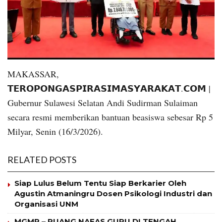
MAKASSAR,
𝗧𝗘𝗥𝗢𝗣𝗢𝗡𝗚𝗔𝗦𝗣𝗜𝗥𝗔𝗦𝗜𝗠𝗔𝗦𝗬𝗔𝗥𝗔𝗞𝗔𝗧.𝗖𝗢𝗠 |
Gubernur Sulawesi Selatan Andi Sudirman Sulaiman
secara resmi memberikan bantuan beasiswa sebesar Rp 5
Milyar, Senin (16/3/2026).
RELATED POSTS
Siap Lulus Belum Tentu Siap Berkarier Oleh
Agustin Atmaningru Dosen Psikologi Industri dan
Organisasi UNM
MGMP – RUANG NAFAS GURU DI TENGAH