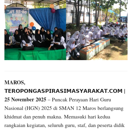
MAROS,
𝗧𝗘𝗥𝗢𝗣𝗢𝗡𝗚𝗔𝗦𝗣𝗜𝗥𝗔𝗦𝗜𝗠𝗔𝗦𝗬𝗔𝗥𝗔𝗞𝗔𝗧.𝗖𝗢𝗠 |
25 November 2025
– Puncak Perayaan Hari Guru
Nasional (HGN) 2025 di SMAN 12 Maros berlangsung
khidmat dan penuh makna. Memasuki hari kedua
rangkaian kegiatan, seluruh guru, staf, dan peserta didik