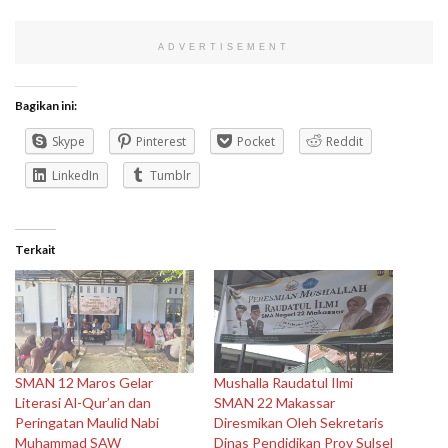
ADVERTISEMENT
Bagikan ini:
Skype
Pinterest
Pocket
Reddit
LinkedIn
Tumblr
Terkait
SMAN 12 Maros Gelar
Mushalla Raudatul Ilmi
Literasi Al-Qur’an dan
SMAN 22 Makassar
Peringatan Maulid Nabi
Diresmikan Oleh Sekretaris
Muhammad SAW
Dinas Pendidikan Prov Sulsel