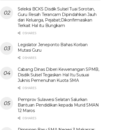
Seleksi BCKS Disdik Sulsel Tuai Sorotan,
Guru Resah Terancam Dipindahkan Jauh
dari Keluarga, Pejabat;Dikonfirmasikan
Terkait Hal itu Bungkam
0 SHARES
Legislator Jeneponto Bahas Korban
Mutasi Guru
0 SHARES
Cabang Dinas Diberi Kewenangan SPMB,
Disdik Sulsel Tegaskan Hal Itu Susuai
Juknis Pemenuhan Kuota SMA
0 SHARES
Pemprov Sulawesi Selatan Salurkan
Bantuan Pendidikan kepada Murid SMAN
12 Maros
0 SHARES
Pimpinan Baru SMA Negeri 3 Makassar: