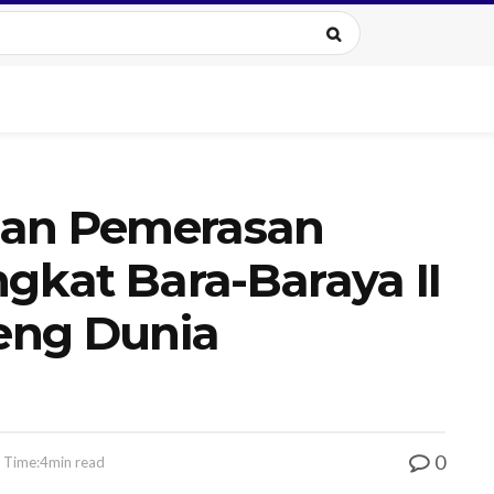
dan Pemerasan
ngkat Bara-Baraya II
eng Dunia
0
 Time:4min read