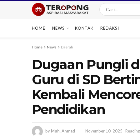
HOME
NEWS
KONTAK
REDAKSI
Home
News
Daerah
Dugaan Pungli 
Guru di SD Berti
Kembali Mencor
Pendidikan
by
Muh. Ahmad
November 10, 2025
Reading