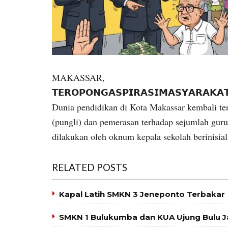
MAKASSAR,
𝗧𝗘𝗥𝗢𝗣𝗢𝗡𝗚𝗔𝗦𝗣𝗜𝗥𝗔𝗦𝗜𝗠𝗔𝗦𝗬𝗔𝗥𝗔𝗞
Dunia pendidikan di Kota Makassar kembali ter
(pungli) dan pemerasan terhadap sejumlah guru
dilakukan oleh oknum kepala sekolah berinisial
RELATED POSTS
Kapal Latih SMKN 3 Jeneponto Terbakar
SMKN 1 Bulukumba dan KUA Ujung Bulu J