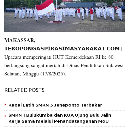
MAKASSAR,
𝗧𝗘𝗥𝗢𝗣𝗢𝗡𝗚𝗔𝗦𝗣𝗜𝗥𝗔𝗦𝗜𝗠𝗔𝗦𝗬𝗔𝗥𝗔𝗞𝗔𝗧.𝗖𝗢𝗠 |
Upacara memperingati HUT Kemerdekaan RI ke 80
berlangsung sangat meriah di Dinas Pendidikan Sulawesi
Selatan, Minggu (17/8/2025).
RELATED POSTS
Kapal Latih SMKN 3 Jeneponto Terbakar
SMKN 1 Bulukumba dan KUA Ujung Bulu Jalin
Kerja Sama melalui Penandatanganan MoU