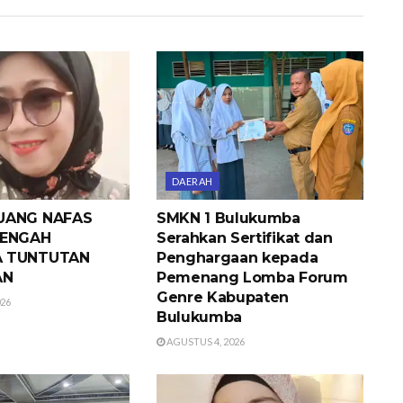
DAERAH
UANG NAFAS
SMKN 1 Bulukumba
TENGAH
Serahkan Sertifikat dan
A TUNTUTAN
Penghargaan kepada
AN
Pemenang Lomba Forum
Genre Kabupaten
026
Bulukumba
AGUSTUS 4, 2026