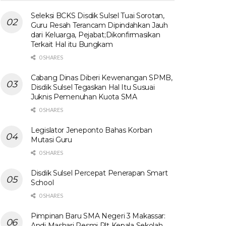
Seleksi BCKS Disdik Sulsel Tuai Sorotan,
Guru Resah Terancam Dipindahkan Jauh
dari Keluarga, Pejabat;Dikonfirmasikan
Terkait Hal itu Bungkam
0 SHARES
Cabang Dinas Diberi Kewenangan SPMB,
Disdik Sulsel Tegaskan Hal Itu Susuai
Juknis Pemenuhan Kuota SMA
0 SHARES
Legislator Jeneponto Bahas Korban
Mutasi Guru
0 SHARES
Disdik Sulsel Percepat Penerapan Smart
School
0 SHARES
Pimpinan Baru SMA Negeri 3 Makassar:
Andi Mashari Resmi Plt Kepala Sekolah