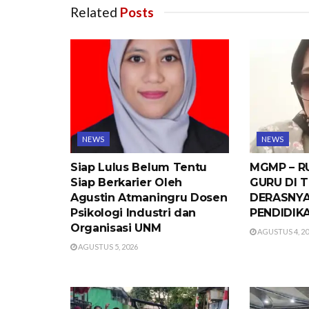
Related
Posts
NEWS
NEWS
Siap Lulus Belum Tentu
MGMP – R
Siap Berkarier Oleh
GURU DI 
Agustin Atmaningru Dosen
DERASNY
Psikologi Industri dan
PENDIDIK
Organisasi UNM
AGUSTUS 4, 2
AGUSTUS 5, 2026