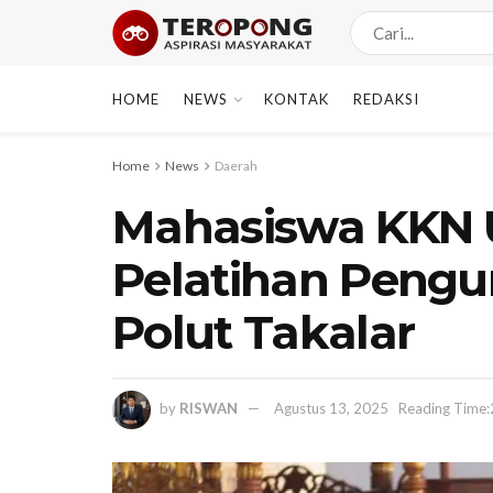
HOME
NEWS
KONTAK
REDAKSI
Home
News
Daerah
Mahasiswa KKN 
Pelatihan Pengu
Polut Takalar
by
RISWAN
Agustus 13, 2025
Reading Time: