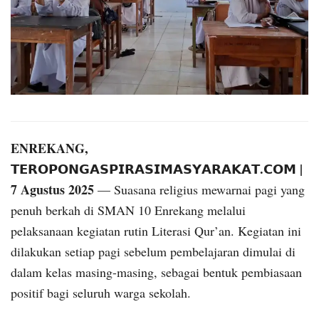
ENREKANG,
𝗧𝗘𝗥𝗢𝗣𝗢𝗡𝗚𝗔𝗦𝗣𝗜𝗥𝗔𝗦𝗜𝗠𝗔𝗦𝗬𝗔𝗥𝗔𝗞𝗔𝗧.𝗖𝗢𝗠 |
7 Agustus 2025
— Suasana religius mewarnai pagi yang
penuh berkah di SMAN 10 Enrekang melalui
pelaksanaan kegiatan rutin Literasi Qur’an. Kegiatan ini
dilakukan setiap pagi sebelum pembelajaran dimulai di
dalam kelas masing-masing, sebagai bentuk pembiasaan
positif bagi seluruh warga sekolah.