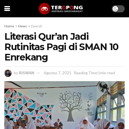
Home
News
Daerah
Literasi Qur’an Jadi
Rutinitas Pagi di SMAN 10
Enrekang
by
RISWAN
Agustus 7, 2025
Reading Time:1min read