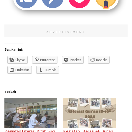
ADVERTISEMENT
Bagikan ini:
Skype
Pinterest
Pocket
Reddit
LinkedIn
Tumblr
Terkait
Kegiatan Literasi Kitab Suci
Kegiatan Literasi Al-Qur’an