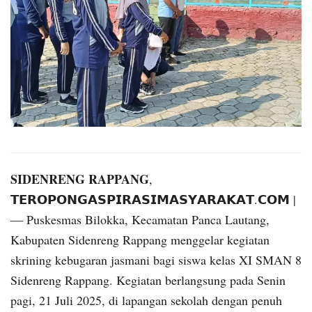
SIDENRENG RAPPANG
,
𝗧𝗘𝗥𝗢𝗣𝗢𝗡𝗚𝗔𝗦𝗣𝗜𝗥𝗔𝗦𝗜𝗠𝗔𝗦𝗬𝗔𝗥𝗔𝗞𝗔𝗧.𝗖𝗢𝗠 |
— Puskesmas Bilokka, Kecamatan Panca Lautang,
Kabupaten Sidenreng Rappang menggelar kegiatan
skrining kebugaran jasmani bagi siswa kelas XI SMAN 8
Sidenreng Rappang. Kegiatan berlangsung pada Senin
pagi, 21 Juli 2025, di lapangan sekolah dengan penuh