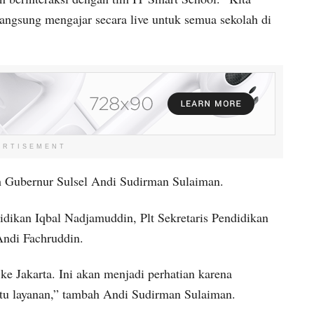
angsung mengajar secara live untuk semua sekolah di
ERTISEMENT
h Gubernur Sulsel Andi Sudirman Sulaiman.
dikan Iqbal Nadjamuddin, Plt Sekretaris Pendidikan
ndi Fachruddin.
ke Jakarta. Ini akan menjadi perhatian karena
tu layanan,” tambah Andi Sudirman Sulaiman.