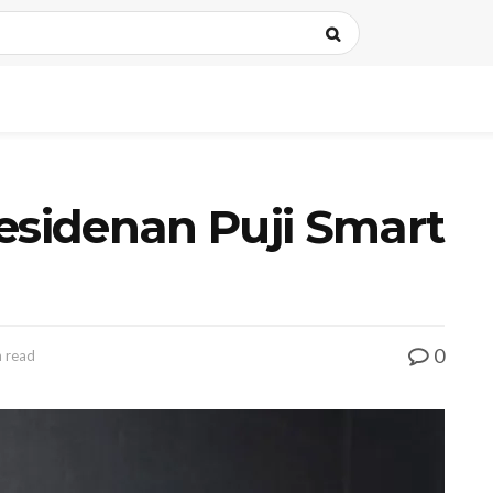
esidenan Puji Smart
0
 read