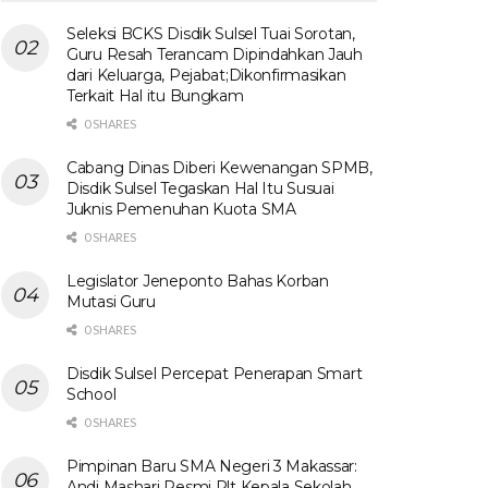
Seleksi BCKS Disdik Sulsel Tuai Sorotan,
Guru Resah Terancam Dipindahkan Jauh
dari Keluarga, Pejabat;Dikonfirmasikan
Terkait Hal itu Bungkam
0 SHARES
Cabang Dinas Diberi Kewenangan SPMB,
Disdik Sulsel Tegaskan Hal Itu Susuai
Juknis Pemenuhan Kuota SMA
0 SHARES
Legislator Jeneponto Bahas Korban
Mutasi Guru
0 SHARES
Disdik Sulsel Percepat Penerapan Smart
School
0 SHARES
Pimpinan Baru SMA Negeri 3 Makassar:
Andi Mashari Resmi Plt Kepala Sekolah