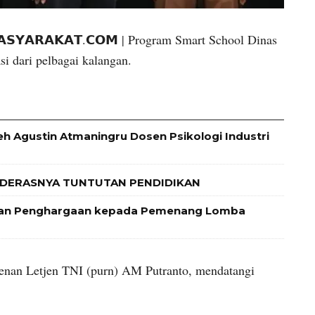
𝗠𝗔𝗦𝗬𝗔𝗥𝗔𝗞𝗔𝗧.𝗖𝗢𝗠 | Program Smart School Dinas
si dari pelbagai kalangan.
leh Agustin Atmaningru Dosen Psikologi Industri
 DERASNYA TUNTUTAN PENDIDIKAN
 dan Penghargaan kepada Pemenang Lomba
idenan Letjen TNI (purn) AM Putranto, mendatangi