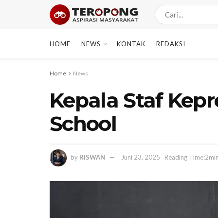
HOME
NEWS
KONTAK
REDAKSI
Home
News
Kepala Staf Kepr
School
by
RISWAN
Juni 23, 2025
Reading Time:2min