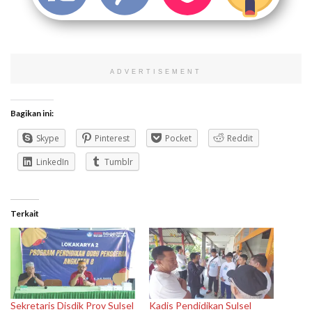
ADVERTISEMENT
Bagikan ini:
Skype
Pinterest
Pocket
Reddit
LinkedIn
Tumblr
Terkait
Sekretaris Disdik Prov Sulsel
Kadis Pendidikan Sulsel