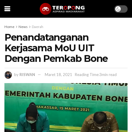
Home
News
Daerah
Penandatanganan
Kerjasama MoU UIT
Dengan Pemkab Bone
by
RISWAN
Maret 18, 2021
Reading Time:3min read