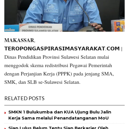
MAKASSAR
,
𝗧𝗘𝗥𝗢𝗣𝗢𝗡𝗚𝗔𝗦𝗣𝗜𝗥𝗔𝗦𝗜𝗠𝗔𝗦𝗬𝗔𝗥𝗔𝗞𝗔𝗧.𝗖𝗢𝗠 |
Dinas Pendidikan Provinsi Sulawesi Selatan mulai
menggodok skema redistribusi Pegawai Pemerintah
dengan Perjanjian Kerja (PPPK) pada jenjang SMA,
SMK, dan SLB se-Sulawesi Selatan.
RELATED POSTS
SMKN 1 Bulukumba dan KUA Ujung Bulu Jalin
Kerja Sama melalui Penandatanganan MoU
Siap Lulus Belum Tentu Siap Berkarier Oleh