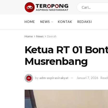
HOME
NEWS
KONTAK
REDAKSI
Home
News
Daerah
Ketua RT 01 Bon
Musrenbang
by
adm-aspirasirakyat
Januari 7, 2026
Read