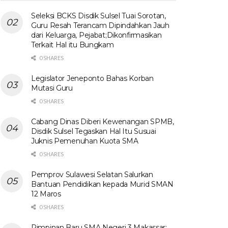
Seleksi BCKS Disdik Sulsel Tuai Sorotan,
Guru Resah Terancam Dipindahkan Jauh
dari Keluarga, Pejabat;Dikonfirmasikan
Terkait Hal itu Bungkam
0 SHARES
Legislator Jeneponto Bahas Korban
Mutasi Guru
0 SHARES
Cabang Dinas Diberi Kewenangan SPMB,
Disdik Sulsel Tegaskan Hal Itu Susuai
Juknis Pemenuhan Kuota SMA
0 SHARES
Pemprov Sulawesi Selatan Salurkan
Bantuan Pendidikan kepada Murid SMAN
12 Maros
0 SHARES
Pimpinan Baru SMA Negeri 3 Makassar: