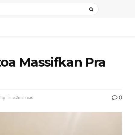
toa Massifkan Pra
0
ing Time:2min read