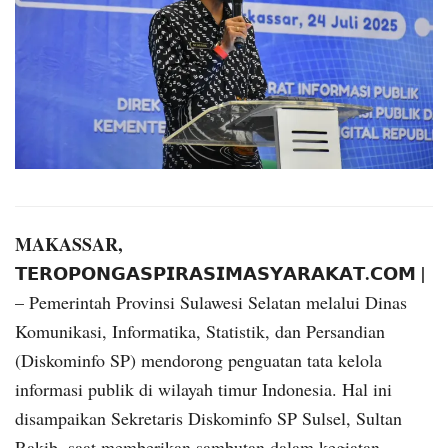
MAKASSAR,
𝗧𝗘𝗥𝗢𝗣𝗢𝗡𝗚𝗔𝗦𝗣𝗜𝗥𝗔𝗦𝗜𝗠𝗔𝗦𝗬𝗔𝗥𝗔𝗞𝗔𝗧.𝗖𝗢𝗠 |
– Pemerintah Provinsi Sulawesi Selatan melalui Dinas
Komunikasi, Informatika, Statistik, dan Persandian
(Diskominfo SP) mendorong penguatan tata kelola
informasi publik di wilayah timur Indonesia. Hal ini
disampaikan Sekretaris Diskominfo SP Sulsel, Sultan
Rakib, saat memberikan sambutan dalam kegiatan