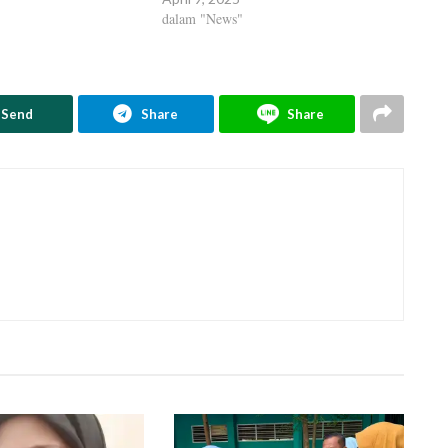
dalam "News"
Send
Share
Share