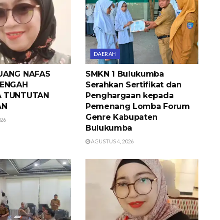
DAERAH
UANG NAFAS
SMKN 1 Bulukumba
TENGAH
Serahkan Sertifikat dan
A TUNTUTAN
Penghargaan kepada
AN
Pemenang Lomba Forum
Genre Kabupaten
026
Bulukumba
AGUSTUS 4, 2026