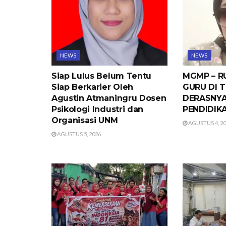
NEWS
NEWS
Siap Lulus Belum Tentu
MGMP – R
Siap Berkarier Oleh
GURU DI 
Agustin Atmaningru Dosen
DERASNY
Psikologi Industri dan
PENDIDIK
Organisasi UNM
AGUSTUS 4, 2
AGUSTUS 5, 2026