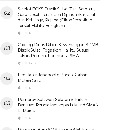
Seleksi BCKS Disdik Sulsel Tuai Sorotan,
Guru Resah Terancam Dipindahkan Jauh
dari Keluarga, Pejabat;Dikonfirmasikan
Terkait Hal itu Bungkam
0 SHARES
Cabang Dinas Diberi Kewenangan SPMB,
Disdik Sulsel Tegaskan Hal Itu Susuai
Juknis Pemenuhan Kuota SMA
0 SHARES
Legislator Jeneponto Bahas Korban
Mutasi Guru
0 SHARES
Pemprov Sulawesi Selatan Salurkan
Bantuan Pendidikan kepada Murid SMAN
12 Maros
0 SHARES
Pimpinan Baru SMA Negeri 3 Makassar: