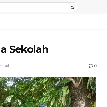
ga Sekolah
0
n read