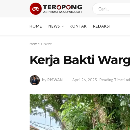
HOME
NEWS
KONTAK
REDAKSI
Home
News
Kerja Bakti War
by
RISWAN
April 26, 2025
Reading Time:1mi