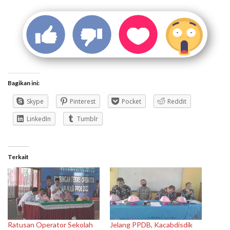
Bagikan ini:
Skype
Pinterest
Pocket
Reddit
LinkedIn
Tumblr
Terkait
Ratusan Operator Sekolah
Jelang PPDB, Kacabdisdik