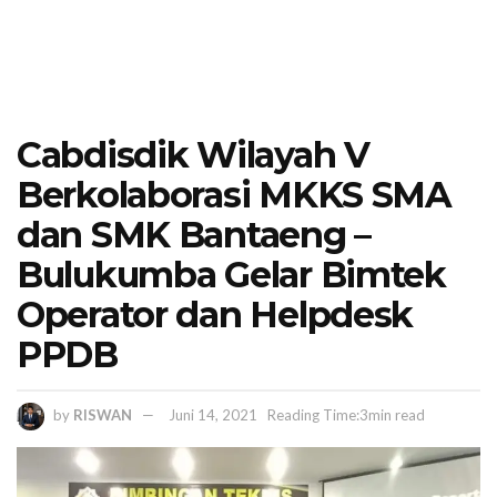
Cabdisdik Wilayah V
Berkolaborasi MKKS SMA
dan SMK Bantaeng –
Bulukumba Gelar Bimtek
Operator dan Helpdesk
PPDB
by
RISWAN
Juni 14, 2021
Reading Time:3min read