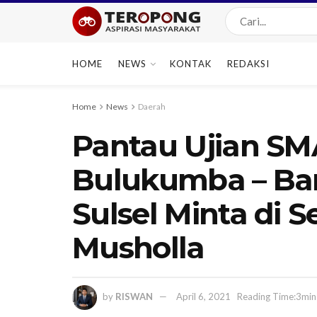
HOME
NEWS
KONTAK
REDAKSI
Home
News
Daerah
Pantau Ujian SM
Bulukumba – Ban
Sulsel Minta di 
Musholla
by
RISWAN
April 6, 2021
Reading Time:3min