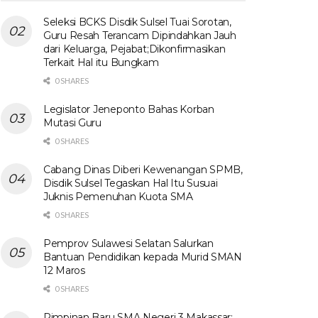
Seleksi BCKS Disdik Sulsel Tuai Sorotan,
Guru Resah Terancam Dipindahkan Jauh
dari Keluarga, Pejabat;Dikonfirmasikan
Terkait Hal itu Bungkam
0 SHARES
Legislator Jeneponto Bahas Korban
Mutasi Guru
0 SHARES
Cabang Dinas Diberi Kewenangan SPMB,
Disdik Sulsel Tegaskan Hal Itu Susuai
Juknis Pemenuhan Kuota SMA
0 SHARES
Pemprov Sulawesi Selatan Salurkan
Bantuan Pendidikan kepada Murid SMAN
12 Maros
0 SHARES
Pimpinan Baru SMA Negeri 3 Makassar: