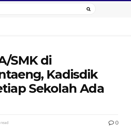
A/SMK di
taeng, Kadisdik
Setiap Sekolah Ada
0
 read