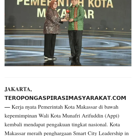
JAKARTA,
𝗧𝗘𝗥𝗢𝗣𝗢𝗡𝗚𝗔𝗦𝗣𝗜𝗥𝗔𝗦𝗜𝗠𝗔𝗦𝗬𝗔𝗥𝗔𝗞𝗔𝗧.𝗖𝗢𝗠
—
Kerja nyata Pemerintah Kota Makassar di bawah
kepemimpinan Wali Kota Munafri Arifuddin (Appi)
kembali mendapat pengakuan tingkat nasional. Kota
Makassar meraih penghargaan Smart City Leadership in