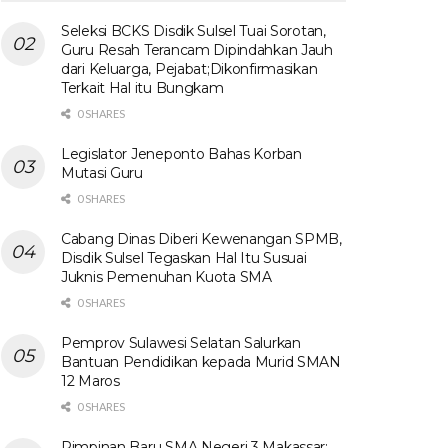
Seleksi BCKS Disdik Sulsel Tuai Sorotan,
Guru Resah Terancam Dipindahkan Jauh
dari Keluarga, Pejabat;Dikonfirmasikan
Terkait Hal itu Bungkam
0 SHARES
Legislator Jeneponto Bahas Korban
Mutasi Guru
0 SHARES
Cabang Dinas Diberi Kewenangan SPMB,
Disdik Sulsel Tegaskan Hal Itu Susuai
Juknis Pemenuhan Kuota SMA
0 SHARES
Pemprov Sulawesi Selatan Salurkan
Bantuan Pendidikan kepada Murid SMAN
12 Maros
0 SHARES
Pimpinan Baru SMA Negeri 3 Makassar: