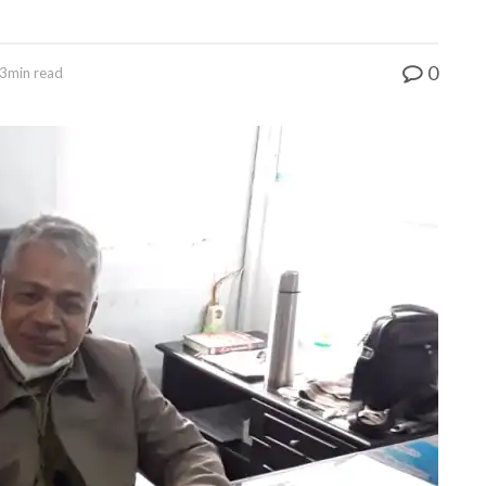
0
3min read