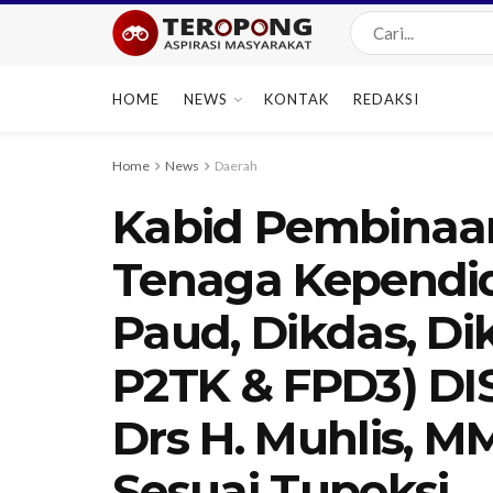
HOME
NEWS
KONTAK
REDAKSI
Home
News
Daerah
Kabid Pembinaa
Tenaga Kependidi
Paud, Dikdas, Di
P2TK & FPD3) DIS
Drs H. Muhlis, M
Sesuai Tupoksi