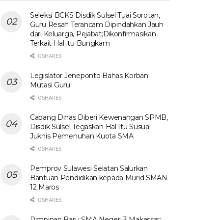
Seleksi BCKS Disdik Sulsel Tuai Sorotan,
Guru Resah Terancam Dipindahkan Jauh
dari Keluarga, Pejabat;Dikonfirmasikan
Terkait Hal itu Bungkam
0 SHARES
Legislator Jeneponto Bahas Korban
Mutasi Guru
0 SHARES
Cabang Dinas Diberi Kewenangan SPMB,
Disdik Sulsel Tegaskan Hal Itu Susuai
Juknis Pemenuhan Kuota SMA
0 SHARES
Pemprov Sulawesi Selatan Salurkan
Bantuan Pendidikan kepada Murid SMAN
12 Maros
0 SHARES
Pimpinan Baru SMA Negeri 3 Makassar: