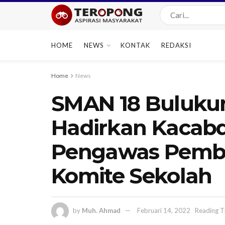
HOME
NEWS
KONTAK
REDAKSI
Home
News
SMAN 18 Buluku
Hadirkan Kacabd
Pengawas Pembi
Komite Sekolah
by
Muh. Ahmad
Februari 14, 2022
Reading T