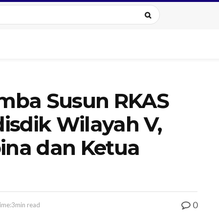
mba Susun RKAS
isdik Wilayah V,
na dan Ketua
0
ime:3min read