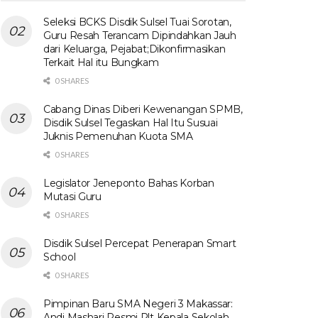
Seleksi BCKS Disdik Sulsel Tuai Sorotan,
Guru Resah Terancam Dipindahkan Jauh
dari Keluarga, Pejabat;Dikonfirmasikan
Terkait Hal itu Bungkam
0 SHARES
Cabang Dinas Diberi Kewenangan SPMB,
Disdik Sulsel Tegaskan Hal Itu Susuai
Juknis Pemenuhan Kuota SMA
0 SHARES
Legislator Jeneponto Bahas Korban
Mutasi Guru
0 SHARES
Disdik Sulsel Percepat Penerapan Smart
School
0 SHARES
Pimpinan Baru SMA Negeri 3 Makassar:
Andi Mashari Resmi Plt Kepala Sekolah