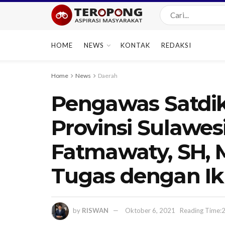
HOME
NEWS
KONTAK
REDAKSI
Home
News
Daerah
Pengawas Satdik
Provinsi Sulawesi
Fatmawaty, SH, 
Tugas dengan Ik
by
RISWAN
Oktober 6, 2021
Reading Time: