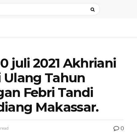
 juli 2021 Akhriani
i Ulang Tahun
an Febri Tandi
diang Makassar.
0
 read