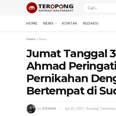
HOME
NEWS
KONTAK
REDAKSI
Home
News
Jumat Tanggal 30
Ahmad Peringat
Pernikahan Deng
Bertempat di Su
by
RISWAN
Juli 30, 2021
Reading Time:2min