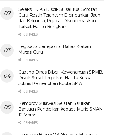
Seleksi BCKS Disdik Sulsel Tuai Sorotan,
Guru Resah Terancam Dipindahkan Jauh
dari Keluarga, Pejabat;Dikonfirmasikan
Terkait Hal itu Bungkam
0 SHARES
Legislator Jeneponto Bahas Korban
Mutasi Guru
0 SHARES
Cabang Dinas Diberi Kewenangan SPMB,
Disdik Sulsel Tegaskan Hal Itu Susuai
Juknis Pemenuhan Kuota SMA
0 SHARES
Pemprov Sulawesi Selatan Salurkan
Bantuan Pendidikan kepada Murid SMAN
12 Maros
0 SHARES
Pimpinan Baru SMA Negeri 3 Makassar: