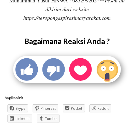
Muhammad Yusuf HP/WA : 085299202***
Pesan ini
dikirim dari website
https://teropongaspirasimasyarakat.com
Bagaimana Reaksi Anda ?
Bagikan ini:
Skype
Pinterest
Pocket
Reddit
LinkedIn
Tumblr